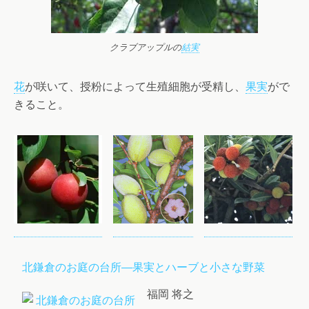
クラブアップルの
結実
花
が咲いて、授粉によって生殖細胞が受精し、
果実
がで
きること。
北鎌倉のお庭の台所―果実とハーブと小さな野菜
福岡 将之