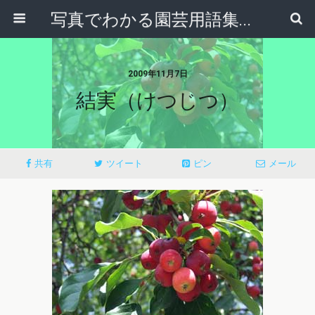
写真でわかる園芸用語集｜見て納得！かんたんガーデニング用語辞典
2009年11月7日
結実（けつじつ）
共有
ツイート
ピン
メール