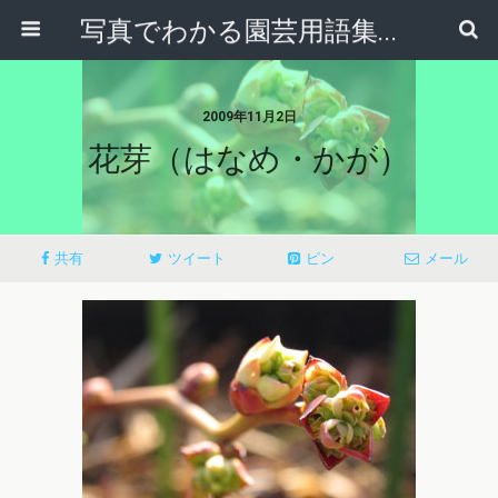
写真でわかる園芸用語集｜見て納得！かんたんガーデニング用語辞典
2009年11月2日
花芽（はなめ・かが）
共有
ツイート
ピン
メール