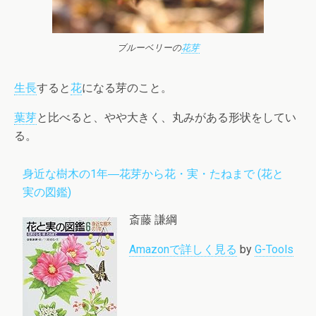
ブルーベリーの
花芽
生長
すると
花
になる芽のこと。
葉芽
と比べると、やや大きく、丸みがある形状をしてい
る。
身近な樹木の1年―花芽から花・実・たねまで (花と
実の図鑑)
斎藤 謙綱
Amazonで詳しく見る
by
G-Tools