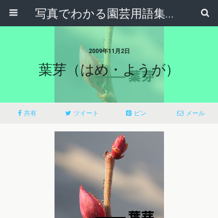
写真でわかる園芸用語集｜見て納得！かんたんガーデニング用語辞典
2009年11月2日
葉芽（はめ・ようが）
共有
ツイート
ピン
メール