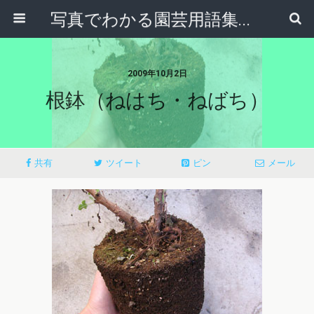
写真でわかる園芸用語集｜見て納得！かんたんガーデニング用語辞典
2009年10月2日
根鉢（ねはち・ねばち）
共有
ツイート
ピン
メール