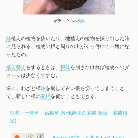
ゼラニウムの
根鉢
鉢
植えの植物を抜いたり、地植えの植物を掘り出した時
に見られる、植物の根と周りの土がくっ付いて一塊にな
ったもの。
植え替え
をするときは、
根鉢
を崩さなければ植物へのダ
メージは少なくてすむ。
逆に、わざと根
鉢
を崩して古い根を切ってしまうこと
で、新しい根の
発根
を促すこともできる。
鉢花―一年草・宿根草 (NHK趣味の園芸 新版・園芸相
談)
Amazonで詳しく見る
by
G-Tools