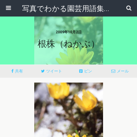
写真でわかる園芸用語集｜見て納得！かんたんガーデニング用語辞典
2009年10月2日
根株（ねかぶ）
共有
ツイート
ピン
メール