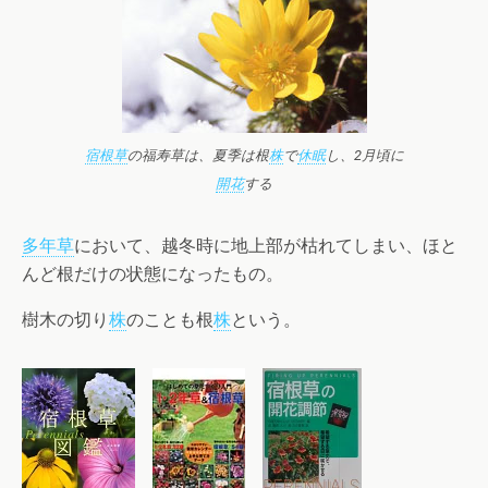
宿根草
の福寿草は、夏季は根
株
で
休眠
し、2月頃に
開花
する
多年草
において、越冬時に地上部が枯れてしまい、ほと
んど根だけの状態になったもの。
樹木の切り
株
のことも根
株
という。