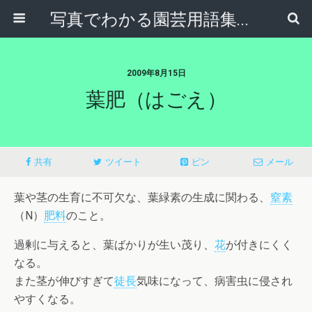
写真でわかる園芸用語集｜見て納得！かんたんガーデニング用語辞典
2009年8月15日
葉肥（はごえ）
共有
ツイート
ピン
メール
葉や茎の生育に不可欠な、葉緑素の生成に関わる、
窒素
（N）
肥料
のこと。
過剰に与えると、葉ばかりが生い茂り、
花
が付きにくく
なる。
また茎が伸びすぎて
徒長
気味になって、病害虫に侵され
やすくなる。