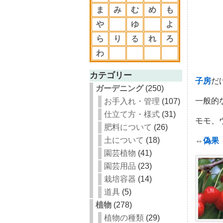
ま
み
む
め
も
や
ゆ
よ
ら
り
る
れ
ろ
わ
カテゴリー
子房
だ
ガーデニング
(250)
一般的
お手入れ・管理
(107)
仕立て方・様式
(31)
モモ、
肥料について
(26)
土について
(18)
⇔
偽果
園芸植物
(41)
園芸用品
(23)
栽培容器
(14)
道具
(5)
植物
(278)
植物の種類
(29)