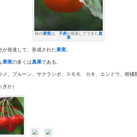
柿の
果実
は、
子房
が発達してできた
真
果
けが発達して、形成された
果実
。
な
果実
の多くは
真果
である。
ウメ、プルーン、サクランボ、スモモ、カキ、エンドウ、柑橘
（ぎか）