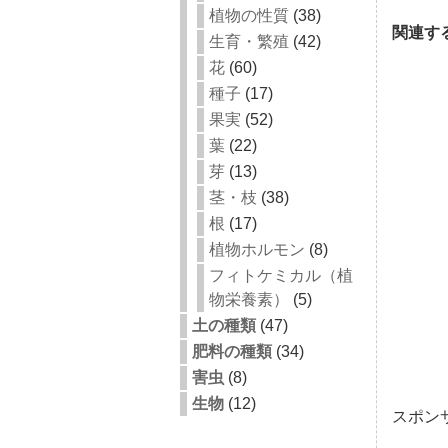
植物の性質
(38)
関連す
生育・繁殖
(42)
花
(60)
種子
(17)
果実
(52)
葉
(22)
芽
(13)
茎・枝
(38)
根
(17)
植物ホルモン
(8)
フィトケミカル（植
物栄養素）
(5)
土の種類
(47)
肥料の種類
(34)
害虫
(8)
生物
(12)
スポン