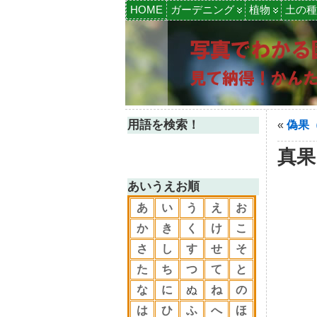
HOME
ガーデニング
植物
土の種
用語を検索！
«
偽果
真果
あいうえお順
あ
い
う
え
お
か
き
く
け
こ
さ
し
す
せ
そ
た
ち
つ
て
と
な
に
ぬ
ね
の
は
ひ
ふ
へ
ほ