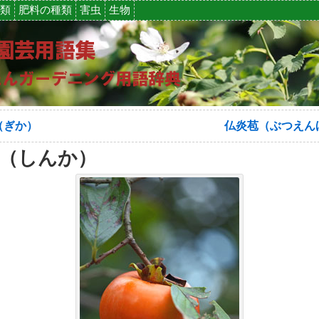
類
肥料の種類
害虫
生物
（ぎか）
仏炎苞（ぶつえん
（しんか）