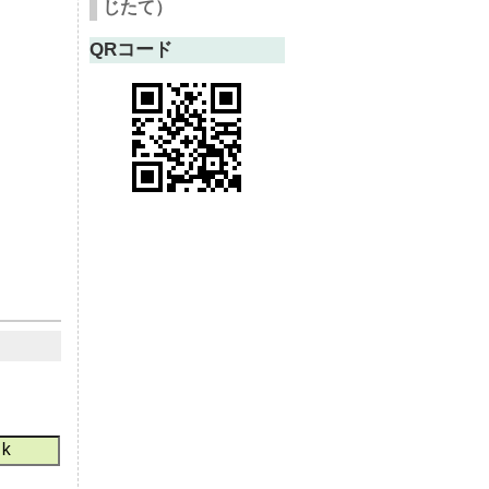
じたて）
QRコード