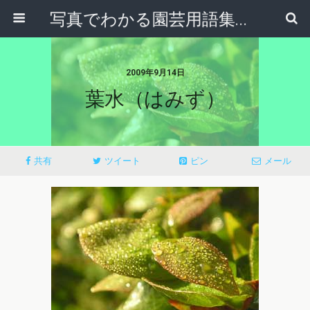
写真でわかる園芸用語集｜見て納得！かんたんガーデニング用語辞典
2009年9月14日
葉水（はみず）
共有
ツイート
ピン
メール