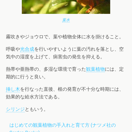
葉水
霧吹きやジョウロで、葉や植物全体に水を掛けること。
呼吸や
光合成
を行いやすいように葉の汚れを落とし、空
気中の湿度を上げて、病害虫の発生を抑える。
熱帯や亜熱帯の、多湿な環境で育った
観葉植物
には、定
期的に行うと良い。
挿し木
を行なった直後、根の発育が不十分な時期には、
効果的な給水方法である。
シリンジ
ともいう。
はじめての観葉植物の手入れと育て方 (ナツメ社の