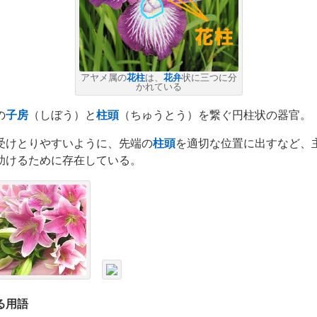
アヤメ属の
花柱
は、
花弁
状に三つに分
かれている
の
子房
（しぼう）と
柱頭
（ちゅうとう）を繋ぐ円柱状の器官。
受けとりやすいように、先端の
柱頭
を適切な位置に出すなど、
助けるために存在している。
る用語