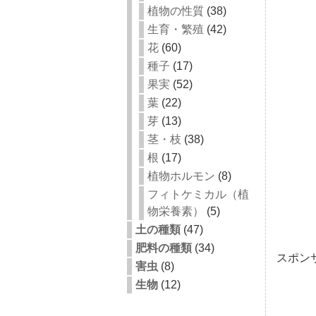
植物の性質
(38)
生育・繁殖
(42)
花
(60)
種子
(17)
果実
(52)
葉
(22)
芽
(13)
茎・枝
(38)
根
(17)
植物ホルモン
(8)
フィトケミカル（植
物栄養素）
(5)
土の種類
(47)
肥料の種類
(34)
スポン
害虫
(8)
生物
(12)