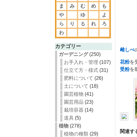
ま
み
む
め
も
や
ゆ
よ
ら
り
る
れ
ろ
わ
カテゴリー
雌しべ
ガーデニング
(250)
花粉
を
お手入れ・管理
(107)
受粉
を
仕立て方・様式
(31)
肥料について
(26)
土について
(18)
園芸植物
(41)
園芸用品
(23)
栽培容器
(14)
道具
(5)
植物
(278)
関連す
植物の種類
(29)