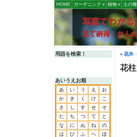
HOME
ガーデニング
植物
土の種
用語を検索！
«
花弁
花柱
あいうえお順
あ
い
う
え
お
か
き
く
け
こ
さ
し
す
せ
そ
た
ち
つ
て
と
な
に
ぬ
ね
の
は
ひ
ふ
へ
ほ