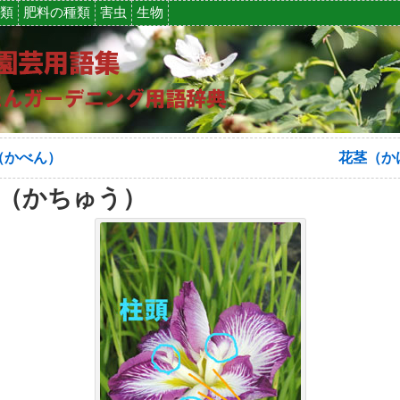
類
肥料の種類
害虫
生物
（かべん）
花茎（か
（かちゅう）