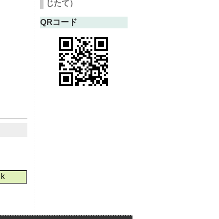
じたて）
QRコード