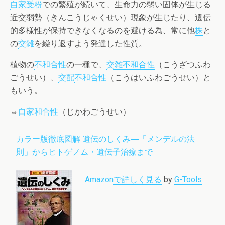
自家受粉
での繁殖が続いて、生命力の弱い固体が生じる
近交弱勢（きんこうじゃくせい）現象が生じたり、遺伝
的多様性が保持できなくなるのを避ける為、常に他
株
と
の
交雑
を繰り返すよう発達した性質。
植物の
不和合性
の一種で、
交雑
不和合性
（こうざつふわ
ごうせい）、
交配
不和合性
（こうはいふわごうせい）と
もいう。
⇔
自家和合性
（じかわごうせい）
カラー版徹底図解 遺伝のしくみ―「メンデルの法
則」からヒトゲノム・遺伝子治療まで
Amazonで詳しく見る
by
G-Tools