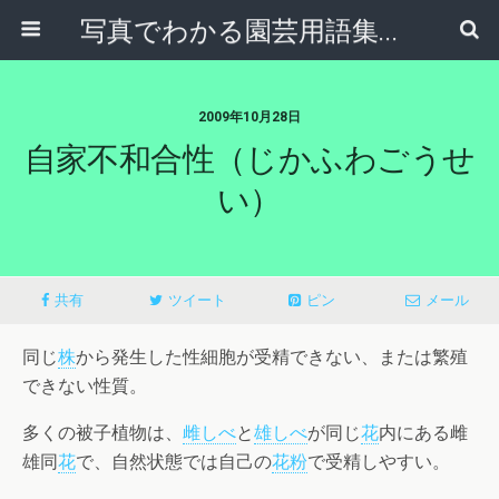
写真でわかる園芸用語集｜見て納得！かんたんガーデニング用語辞典
2009年10月28日
自家不和合性（じかふわごうせ
い）
共有
ツイート
ピン
メール
同じ
株
から発生した性細胞が受精できない、または繁殖
できない性質。
多くの被子植物は、
雌しべ
と
雄しべ
が同じ
花
内にある雌
雄同
花
で、自然状態では自己の
花粉
で受精しやすい。