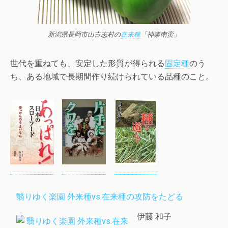
新潟県長岡市山古志村の
在来種
「神楽南蛮」
世代を重ねても、安定した形質が得られる
固定種
のう
ち、ある地域で長期間作り続けられている品種のこと。
翳りゆく楽園 外来種vs.在来種の攻防をたどる
伊藤 和子