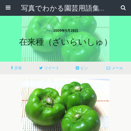
写真でわかる園芸用語集｜見て納得！かんたんガーデニング用語辞典
2009年9月28日
在来種（ざいらいしゅ）
共有
ツイート
ピン
メール