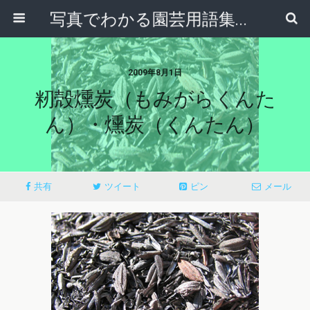
写真でわかる園芸用語集｜見て納得！かんたんガーデニング用語辞典
2009年8月1日
籾殻燻炭（もみがらくんた
ん）・燻炭（くんたん）
共有
ツイート
ピン
メール