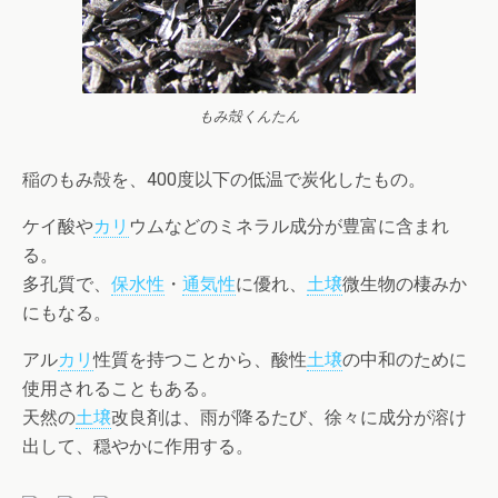
もみ殻くんたん
稲のもみ殻を、400度以下の低温で炭化したもの。
ケイ酸や
カリ
ウムなどのミネラル成分が豊富に含まれ
る。
多孔質で、
保水性
・
通気性
に優れ、
土壌
微生物の棲みか
にもなる。
アル
カリ
性質を持つことから、酸性
土壌
の中和のために
使用されることもある。
天然の
土壌
改良剤は、雨が降るたび、徐々に成分が溶け
出して、穏やかに作用する。