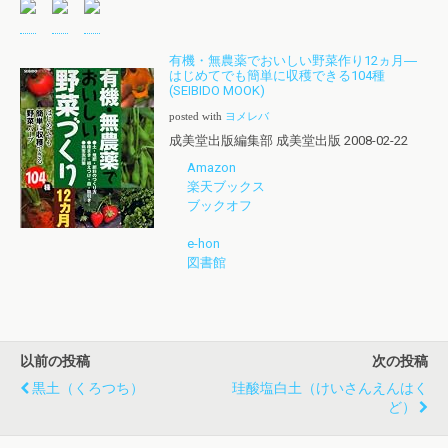
有機・無農薬でおいしい野菜作り12ヵ月―
はじめてでも簡単に収穫できる104種
(SEIBIDO MOOK)
posted with
ヨメレバ
成美堂出版編集部 成美堂出版 2008-02-22
Amazon
楽天ブックス
ブックオフ
e-hon
図書館
以前の投稿
次の投稿
黒土（くろつち）
珪酸塩白土（けいさんえんはく
ど）