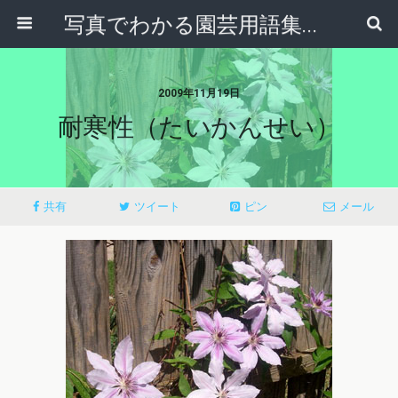
写真でわかる園芸用語集｜見て納得！かんたんガーデニング用語辞典
2009年11月19日
耐寒性（たいかんせい）
共有
ツイート
ピン
メール