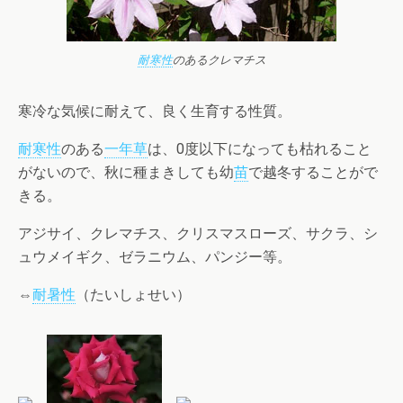
耐寒性
のあるクレマチス
寒冷な気候に耐えて、良く生育する性質。
耐寒性
のある
一年草
は、0度以下になっても枯れること
がないので、秋に種まきしても幼
苗
で越冬することがで
きる。
アジサイ、クレマチス、クリスマスローズ、サクラ、シ
ュウメイギク、ゼラニウム、パンジー等。
⇔
耐暑性
（たいしょせい）