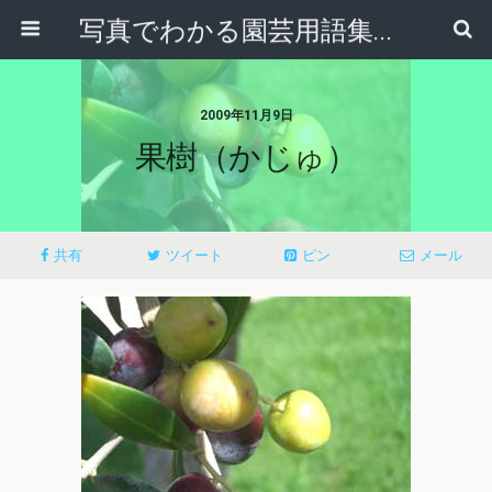
写真でわかる園芸用語集｜見て納得！かんたんガーデニング用語辞典
2009年11月9日
果樹（かじゅ）
共有
ツイート
ピン
メール