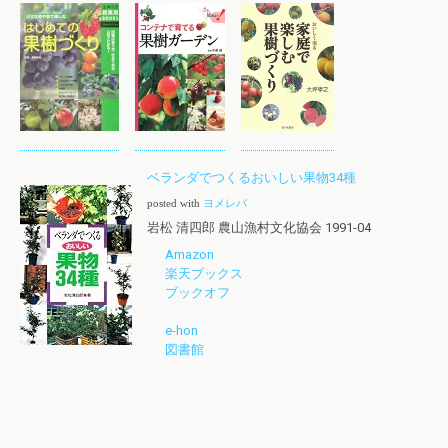
ベランダでつくるおいしい果物34種
posted with
ヨメレバ
岩松 清四郎 農山漁村文化協会 1991-04
Amazon
楽天ブックス
ブックオフ
e-hon
図書館