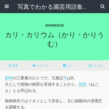
写真でわかる園芸用語集｜見て納得！かんたんガーデニング用語辞典
2009年8月9日
カリ・カリウム（かり・かりう
む）
共有
ツイート
ピン
メール
肥料
の三要素のひとつで、元素記
号
はK。
主として植物の根部を育成することから、
根肥
（ねご
え）とも呼ばれる。
植物体内ではイオンとして存在し、主に細胞内の浸透圧
を調整する。