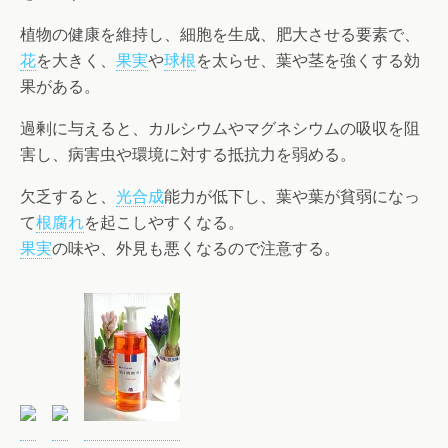
植物の健康を維持し、細胞を生成、肥大させる要素で、
花
を大きく、
果実
や
球根
を太らせ、葉や茎を強くする効
果がある。
過剰に与えると、カルシウムやマグネシウムの吸収を阻
害し、病害虫や環境に対する抵抗力を弱める。
欠乏すると、
光合成
能力が低下し、葉や葉が貧弱になっ
て
根腐れ
を起こしやすくなる。
果実
の味や、外見も悪くなるので注意する。