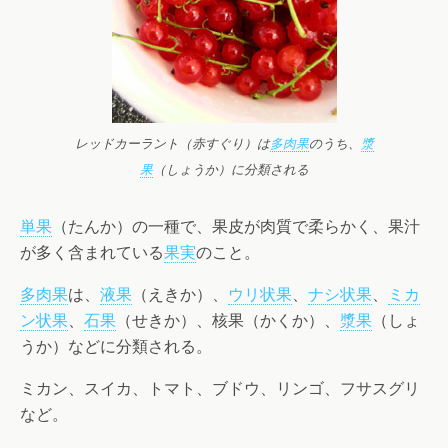
レッドカーラント（赤すぐり）は
多肉果
のうち、
漿
果
（しょうか）に分類される
単果
（たんか）の一種で、果皮が肉質で柔らかく、果汁
が多く含まれている
果実
のこと。
多肉果
は、
液果
（えきか）、
ウリ状果
、
ナシ状果
、
ミカ
ン状果
、
石果
（せきか）、核果（かくか）、
漿果
（しょ
うか）などに分類される。
ミカン、スイカ、トマト、ブドウ、リンゴ、フサスグリ
など。