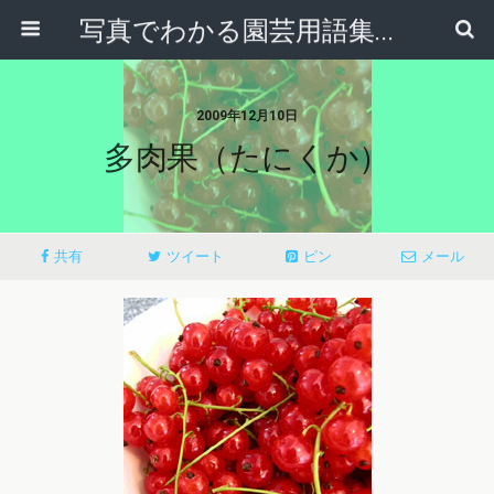
写真でわかる園芸用語集｜見て納得！かんたんガーデニング用語辞典
2009年12月10日
多肉果（たにくか）
共有
ツイート
ピン
メール