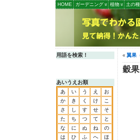
HOME
ガーデニング
植物
土の種
用語を検索！
«
翼果
穀果
あいうえお順
あ
い
う
え
お
か
き
く
け
こ
さ
し
す
せ
そ
た
ち
つ
て
と
な
に
ぬ
ね
の
は
ひ
ふ
へ
ほ