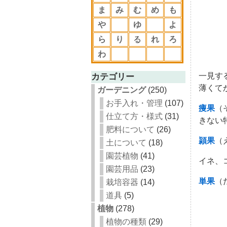
ま
み
む
め
も
や
ゆ
よ
ら
り
る
れ
ろ
わ
一見す
カテゴリー
薄くて
ガーデニング
(250)
お手入れ・管理
(107)
痩果
（
仕立て方・様式
(31)
きない
肥料について
(26)
頴果
（
土について
(18)
園芸植物
(41)
イネ、
園芸用品
(23)
単果
（
栽培容器
(14)
道具
(5)
植物
(278)
植物の種類
(29)