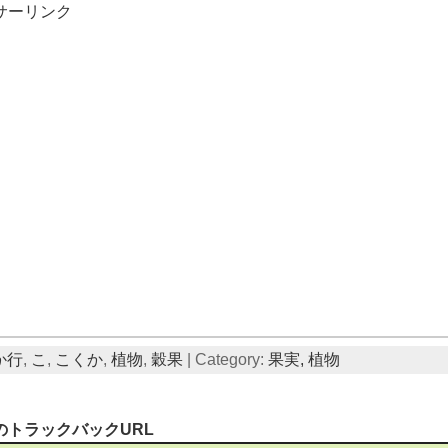
サーリンク
か行
,
こ
,
こくか
,
植物
,
穀果
| Category:
果実,
植物
のトラックバックURL