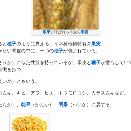
穀果
と呼ばれる小麦の
果実
ると
種子
のように見える、イネ科植物特有の
果実
。
かたい果皮の中に、一つの
種子
が包まれている。
そうか）に似た性質を持っているが、果皮と
種子
が癒合してい
特徴を持つ。
えいか）ともいう。
コムギ、キビ、アワ、ヒエ、トウモロコシ、カラスムギなど。
たんか）、
乾果
（かんか）、
閉果
（へいか）に属する。