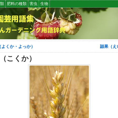
類
肥料の種類
害虫
生物
（よくか・よっか）
頴果（え
（こくか）