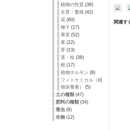
植物の性質
(38)
生育・繁殖
(42)
花
(60)
関連す
種子
(17)
果実
(52)
葉
(22)
芽
(13)
茎・枝
(38)
根
(17)
植物ホルモン
(8)
フィトケミカル（植
物栄養素）
(5)
土の種類
(47)
肥料の種類
(34)
害虫
(8)
生物
(12)