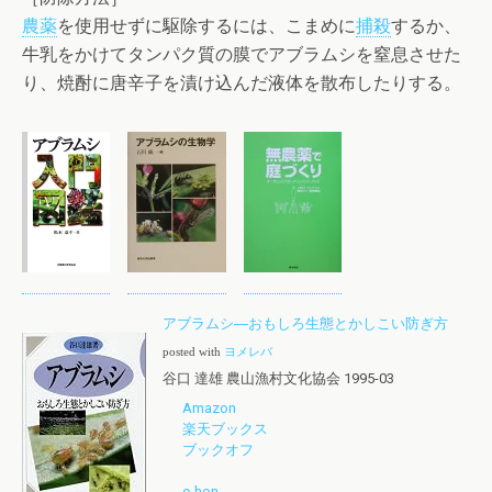
農薬
を使用せずに駆除するには、こまめに
捕殺
するか、
牛乳をかけてタンパク質の膜でアブラムシを窒息させた
り、焼酎に唐辛子を漬け込んだ液体を散布したりする。
アブラムシ―おもしろ生態とかしこい防ぎ方
posted with
ヨメレバ
谷口 達雄 農山漁村文化協会 1995-03
Amazon
楽天ブックス
ブックオフ
e-hon