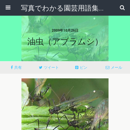
写真でわかる園芸用語集｜見て納得！かんたんガーデニング用語辞典
2009年10月26日
油虫（アブラムシ）
共有
ツイート
ピン
メール