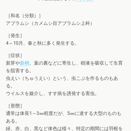
［和名（分類）］
アブラムシ（カメムシ目アブラムシ上科）
［発生］
4～10月、春と秋に多く発生する。
［症状］
新芽や
新梢
、葉の裏などに寄生し、樹液を吸収して生育
を阻害する。
虫えい（ちゅうえい）という、虫こぶを作るものもあ
る。
ウイルスを媒介し、すす病を誘発する害虫。
［形態］
通常は体長1～3㎜程度だが、5㎜に達する大型のものも
ある。
緑、赤、白、黒など体色は様々、特定の期間には羽根を