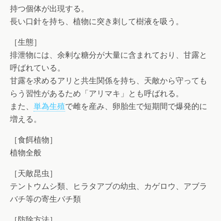
持つ個体が出現する。
長い口針を持ち、植物に突き刺して樹液を吸う。
［生態］
排泄物には、余剰な糖分が大量に含まれており、甘露と
呼ばれている。
甘露を求めるアリと共生関係を持ち、天敵から守っても
らう習性があるため「アリマキ」とも呼ばれる。
また、
単為生殖
で雌を産み、卵胎生で短期間で爆発的に
増える。
［食餌植物］
植物全般
［天敵昆虫］
テントウムシ類、ヒラタアブの幼虫、カゲロウ、アブラ
バチ等の寄生バチ類
［防除方法］