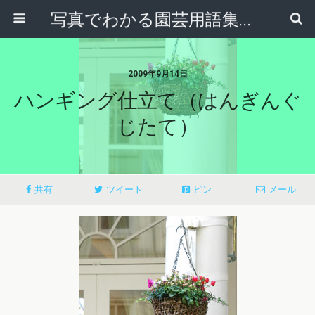
写真でわかる園芸用語集｜見て納得！かんたんガーデニング用語辞典
2009年9月14日
ハンギング仕立て（はんぎんぐ
じたて）
共有
ツイート
ピン
メール