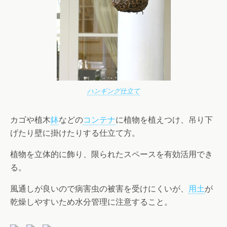
ハンギング仕立て
カゴや植木
鉢
などの
コンテナ
に植物を植えつけ、吊り下
げたり壁に掛けたりする仕立て方。
植物を立体的に飾り、限られたスペースを有効活用でき
る。
風通しが良いので病害虫の被害を受けにくいが、
用土
が
乾燥しやすいため水分管理に注意すること。