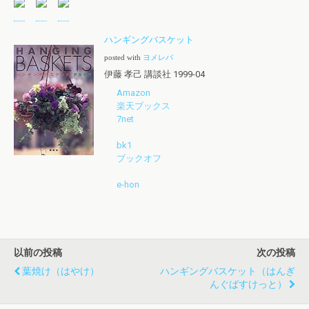
ハンギングバスケット
posted with
ヨメレバ
伊藤 孝己 講談社 1999-04
Amazon
楽天ブックス
7net
bk1
ブックオフ
e-hon
以前の投稿
次の投稿
葉焼け（はやけ）
ハンギングバスケット（はんぎ
んぐばすけっと）