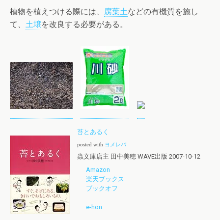
植物を植えつける際には、
腐葉土
などの有機質を施し
て、
土壌
を改良する必要がある。
苔とあるく
posted with
ヨメレバ
蟲文庫店主 田中美穂 WAVE出版 2007-10-12
Amazon
楽天ブックス
ブックオフ
e-hon