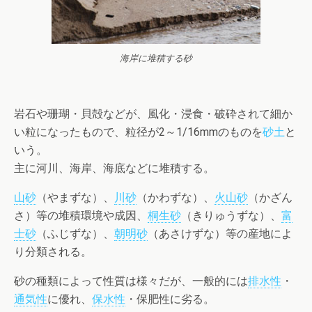
海岸に堆積する砂
岩石や珊瑚・貝殻などが、風化・浸食・破砕されて細か
い粒になったもので、粒径が2～1/16mmのものを
砂土
と
いう。
主に河川、海岸、海底などに堆積する。
山砂
（やまずな）、
川砂
（かわずな）、
火山砂
（かざん
さ）等の堆積環境や成因、
桐生砂
（きりゅうずな）、
富
士砂
（ふじずな）、
朝明砂
（あさけずな）等の産地によ
り分類される。
砂の種類によって性質は様々だが、一般的には
排水性
・
通気性
に優れ、
保水性
・保肥性に劣る。