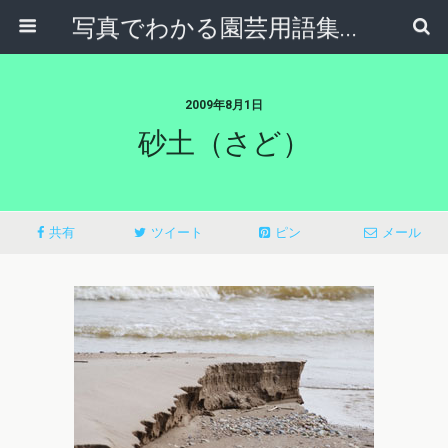
写真でわかる園芸用語集｜見て納得！かんたんガーデニング用語辞典
2009年8月1日
砂土（さど）
共有
ツイート
ピン
メール