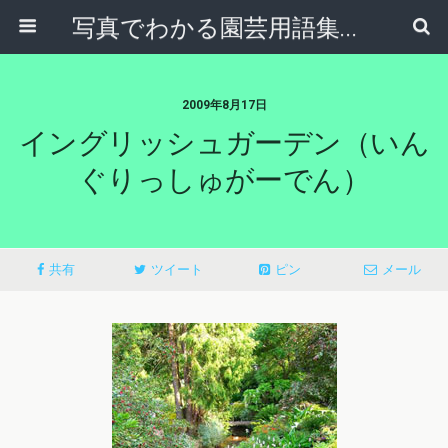
写真でわかる園芸用語集｜見て納得！かんたんガーデニング用語辞典
2009年8月17日
イングリッシュガーデン（いん
ぐりっしゅがーでん）
共有
ツイート
ピン
メール