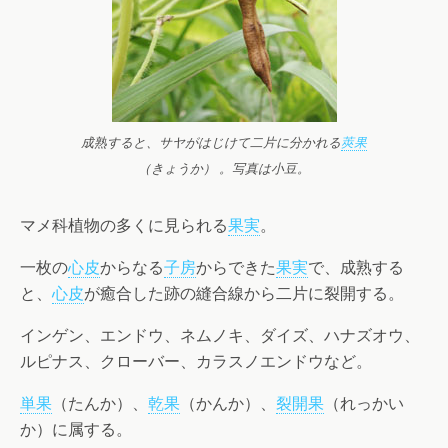
成熟すると、サヤがはじけて二片に分かれる
莢果
（きょうか） 。写真は小豆。
マメ科植物の多くに見られる
果実
。
一枚の
心皮
からなる
子房
からできた
果実
で、成熟する
と、
心皮
が癒合した跡の縫合線から二片に裂開する。
インゲン、エンドウ、ネムノキ、ダイズ、ハナズオウ、
ルピナス、クローバー、カラスノエンドウなど。
単果
（たんか）、
乾果
（かんか）、
裂開果
（れっかい
か）に属する。