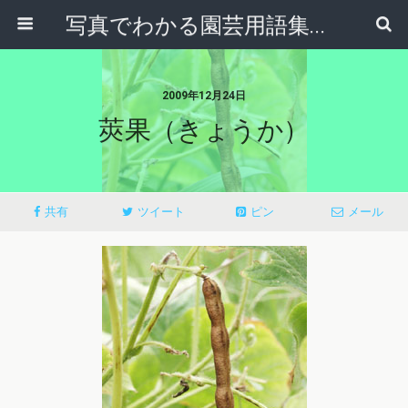
写真でわかる園芸用語集｜見て納得！かんたんガーデニング用語辞典
2009年12月24日
莢果（きょうか）
共有
ツイート
ピン
メール