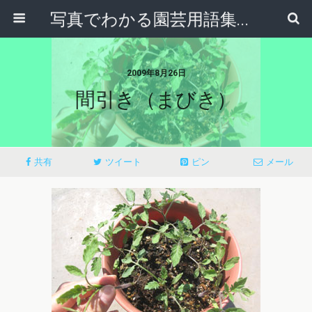
写真でわかる園芸用語集｜見て納得！かんたんガーデニング用語辞典
2009年8月26日
間引き（まびき）
共有
ツイート
ピン
メール