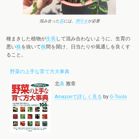
混み合った
苗
には、
間引き
が必要
種まきした植物が
生長
して混み合わないように、生育の
悪い
株
を抜いて
株
間を開け、日当たりや風通しを良くす
ること。
野菜の上手な育て方大事典
北
条
雅章
Amazonで詳しく見る
by
G-Tools