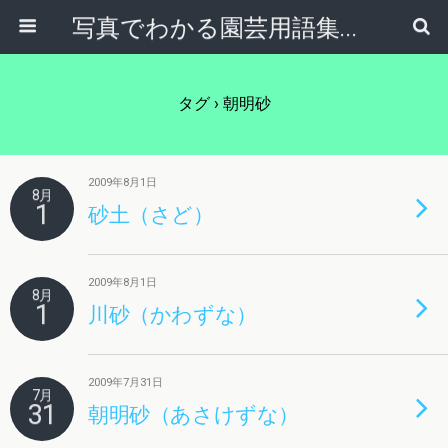
写真でわかる園芸用語集｜見て納得！かんたんガーデニング用語辞典
タグ › 朝明砂
2009年8月1日
8月
1
砂土（さど）
2009年8月1日
8月
1
川砂（かわずな）
2009年7月31日
7月
31
朝明砂（あさけずな）