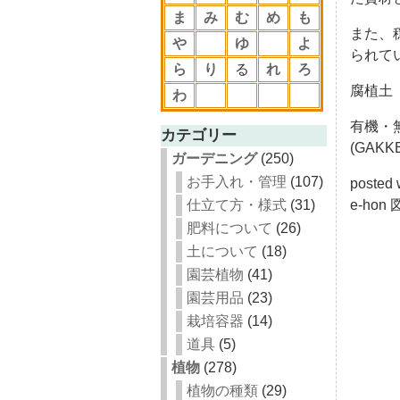
ま
み
む
め
も
また、
や
ゆ
よ
られて
ら
り
る
れ
ろ
腐植土
わ
有機・
カテゴリー
(GAKK
ガーデニング
(250)
お手入れ・管理
(107)
poste
仕立て方・様式
(31)
e-ho
肥料について
(26)
土について
(18)
園芸植物
(41)
園芸用品
(23)
栽培容器
(14)
道具
(5)
植物
(278)
植物の種類
(29)