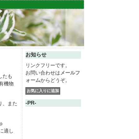
お知らせ
リンクフリーです。
お問い合わせは
メールフ
したも
ォーム
からどうぞ。
有機物
-PR-
り、また
ゅ
に適し