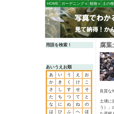
HOME
ガーデニング
植物
土の種
腐葉
用語を検索！
あいうえお順
あ
い
う
え
お
か
き
く
け
こ
さ
し
す
せ
そ
良質な
た
ち
つ
て
と
土壌に
な
に
ぬ
ね
の
う）」
は
ひ
ふ
へ
ほ
た資材