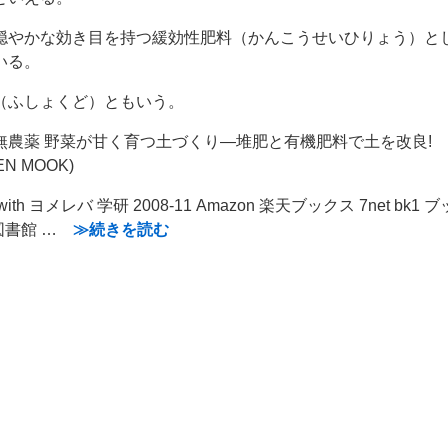
穏やかな効き目を持つ緩効性肥料（かんこうせいひりょう）と
いる。
（ふしょくど）ともいう。
無農薬 野菜が甘く育つ土づくり―堆肥と有機肥料で土を改良!
EN MOOK)
d with ヨメレバ 学研 2008-11 Amazon 楽天ブックス 7net bk1
n 図書館 …
≫続きを読む