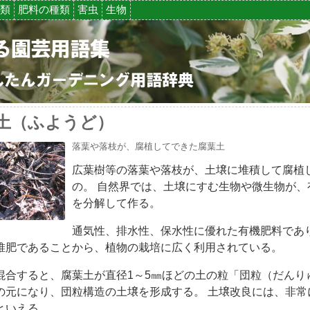
類
肥料の種類
害虫
生物
土（ふようど）
落葉や落枝が、腐植してできた腐葉土
広葉樹等の落葉や落枝が、土壌に堆積して腐植
の。 自然界では、土壌にすむ生物や微生物が、
を分解して作る。
通気性、排水性、保水性に優れた有機肥料であ
堆肥であることから、植物の栽培に広く利用されている。
混合すると、腐葉土が直径1～5㎜ほどの土の粒「団粒（だんり
の元になり、団粒構造の土壌を形成する。 土壌改良には、非常
といえる。