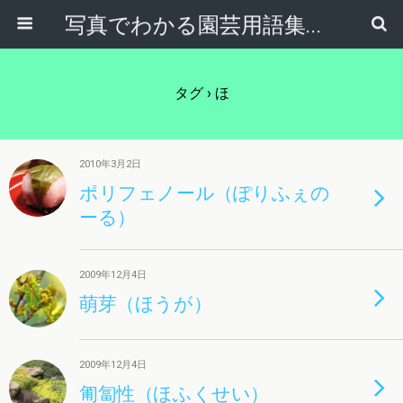
写真でわかる園芸用語集｜見て納得！かんたんガーデニング用語辞典
タグ › ほ
2010年3月2日
ポリフェノール（ぽりふぇの
ーる）
2009年12月4日
萌芽（ほうが）
2009年12月4日
匍匐性（ほふくせい）