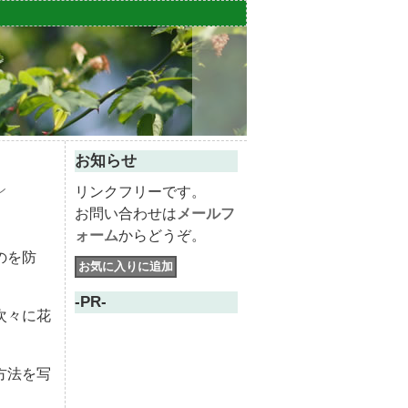
お知らせ
ン
リンクフリーです。
お問い合わせは
メールフ
ォーム
からどうぞ。
のを防
-PR-
次々に花
方法を写