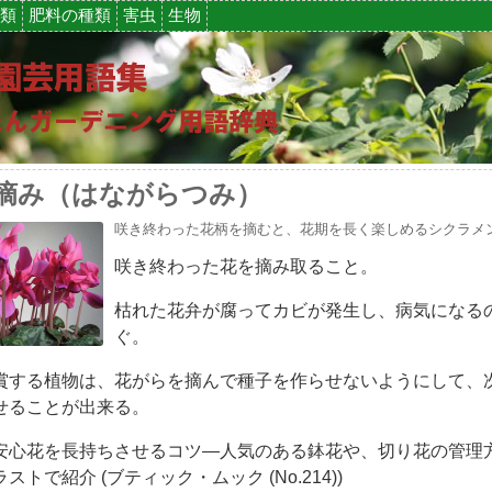
類
肥料の種類
害虫
生物
摘み（はながらつみ）
咲き終わった花柄を摘むと、花期を長く楽しめるシクラメ
咲き終わった花を摘み取ること。
枯れた花弁が腐ってカビが発生し、病気になる
ぐ。
賞する植物は、花がらを摘んで種子を作らせないようにして、
せることが出来る。
安心花を長持ちさせるコツ―人気のある鉢花や、切り花の管理
ストで紹介 (ブティック・ムック (No.214))