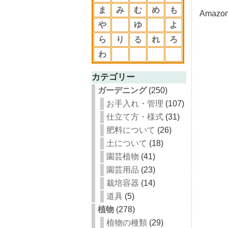
ま
み
む
め
も
Amazo
や
ゆ
よ
ら
り
る
れ
ろ
わ
カテゴリー
ガーデニング
(250)
お手入れ・管理
(107)
仕立て方・様式
(31)
肥料について
(26)
土について
(18)
園芸植物
(41)
園芸用品
(23)
栽培容器
(14)
道具
(5)
植物
(278)
植物の種類
(29)