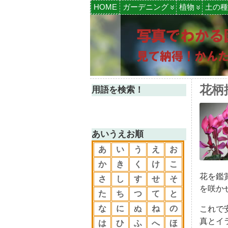
HOME
ガーデニング
植物
土の種
花柄
用語を検索！
あいうえお順
あ
い
う
え
お
か
き
く
け
こ
花を鑑
さ
し
す
せ
そ
を咲か
た
ち
つ
て
と
な
に
ぬ
ね
の
これで
真とイラ
は
ひ
ふ
へ
ほ