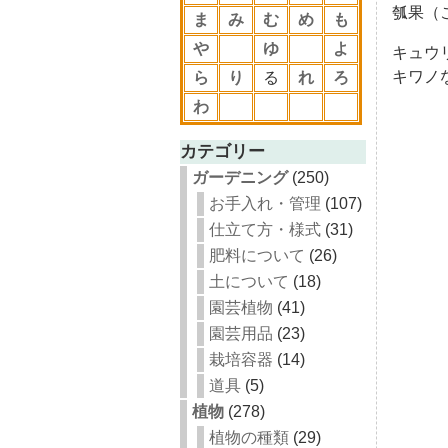
瓠果（
ま
み
む
め
も
や
ゆ
よ
キュウ
キワノ
ら
り
る
れ
ろ
わ
カテゴリー
ガーデニング
(250)
お手入れ・管理
(107)
仕立て方・様式
(31)
肥料について
(26)
土について
(18)
園芸植物
(41)
園芸用品
(23)
栽培容器
(14)
道具
(5)
植物
(278)
植物の種類
(29)