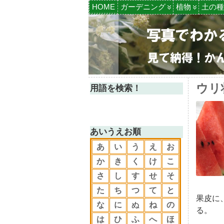
HOME
ガーデニング
植物
土の種
ウリ
用語を検索！
あいうえお順
あ
い
う
え
お
か
き
く
け
こ
さ
し
す
せ
そ
た
ち
つ
て
と
果皮に
な
に
ぬ
ね
の
る。
は
ひ
ふ
へ
ほ