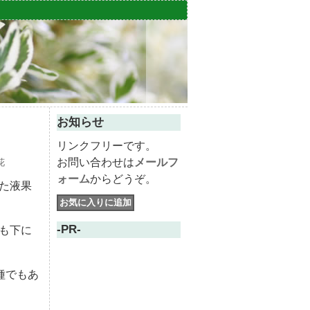
お知らせ
リンクフリーです。
お問い合わせは
メールフ
花
ォーム
からどうぞ。
た液果
-PR-
も下に
種でもあ