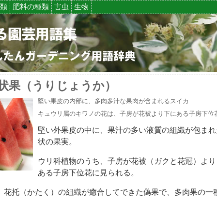
類
肥料の種類
害虫
生物
状果（うりじょうか）
堅い果皮の内部に、多肉多汁な果肉が含まれるスイカ
キュウリ属のキワノの花は、子房が花被より下にある子房下位
堅い外果皮の中に、果汁の多い液質の組織が包まれ
状の果実。
ウリ科植物のうち、子房が花被（ガクと花冠）より
ある子房下位花に見られる。
、花托（かたく）の組織が癒合してできた偽果で、多肉果の一