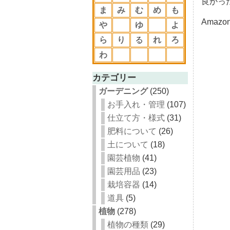
良かっ
ま
み
む
め
も
Amazo
や
ゆ
よ
ら
り
る
れ
ろ
わ
カテゴリー
ガーデニング
(250)
お手入れ・管理
(107)
仕立て方・様式
(31)
肥料について
(26)
土について
(18)
園芸植物
(41)
園芸用品
(23)
栽培容器
(14)
道具
(5)
植物
(278)
植物の種類
(29)