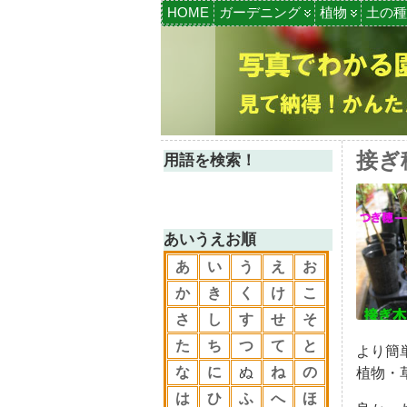
HOME
ガーデニング
植物
土の種
接ぎ
用語を検索！
あいうえお順
あ
い
う
え
お
か
き
く
け
こ
さ
し
す
せ
そ
た
ち
つ
て
と
より簡
な
に
ぬ
ね
の
植物・草
は
ひ
ふ
へ
ほ