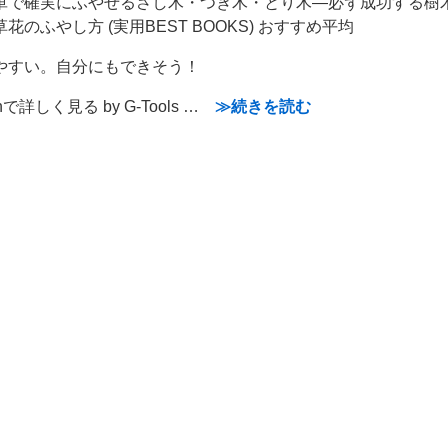
単で確実にふやせるさし木・つぎ木・とり木―必ず成功する樹
花のふやし方 (実用BEST BOOKS) おすすめ平均
やすい。自分にもできそう！
nで詳しく見る by G-Tools …
≫続きを読む