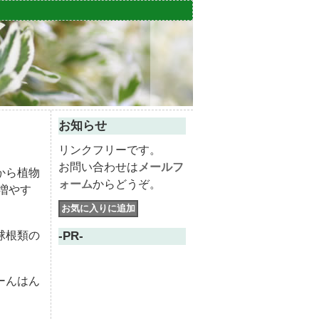
お知らせ
リンクフリーです。
お問い合わせは
メールフ
から植物
ォーム
からどうぞ。
増やす
球根類の
-PR-
ーんはん