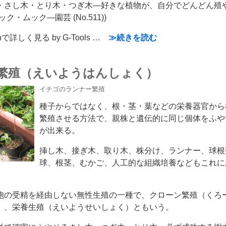
・さし木・とり木・つぎ木―好きな植物が、自分でどんどん殖
ック・ムック―園芸 (No.511))
nで詳しく見る by G-Tools …
≫続きを読む
繁殖（えいようはんしょく）
イチゴのランナー繁殖
種子からではなく、根・茎・葉などの栄養器官から
繁殖させる方法で、親株と遺伝的に同じ個体をふや
が出来る。
挿し木、接ぎ木、取り木、株分け、ランナー、球根
球、根茎、むかご、人工的な組織培養などもこれに
胞の受精を経由しない無性生殖の一種で、クローン繁殖（くろ
）、栄養生殖（えいようせいしょく）ともいう。