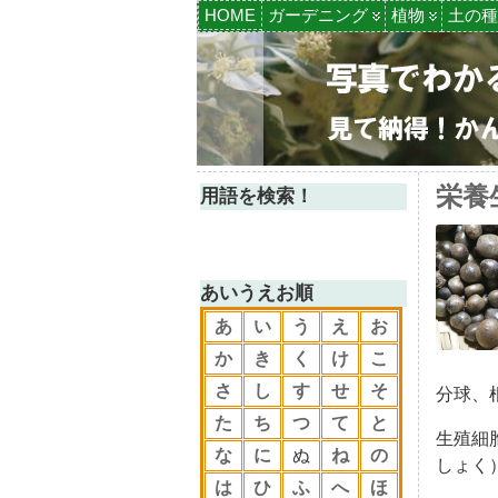
HOME
ガーデニング
植物
土の種
栄養
用語を検索！
あいうえお順
あ
い
う
え
お
か
き
く
け
こ
さ
し
す
せ
そ
分球、
た
ち
つ
て
と
生殖細
な
に
ぬ
ね
の
しょく
は
ひ
ふ
へ
ほ