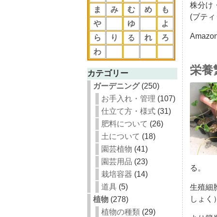
株分け
ま
み
む
め
も
(ブティ
や
ゆ
よ
Amazo
ら
り
る
れ
ろ
わ
栄養
カテゴリー
ガーデニング
(250)
お手入れ・管理
(107)
仕立て方・様式
(31)
肥料について
(26)
土について
(18)
園芸植物
(41)
園芸用品
(23)
る。
栽培容器
(14)
道具
(5)
生殖細
しょく
植物
(278)
植物の種類
(29)