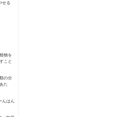
やせる
植物を
すこと
類の分
あた
ーんはん