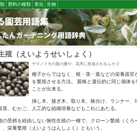
類
肥料の種類
害虫
生物
生殖（えいようせいしょく）
ヤマノイモの葉の腋や、花序に形成されるムカゴ
種子からではなく、根・茎・葉などの栄養器官
を繁殖させる方法。 親株と遺伝的に同じ個体を
ことが出来る。
挿し木、接ぎ木、取り木、株分け、ランナー、
根茎、むかご、人工的な組織培養などもこれにあたる。
胞の受精を経由しない無性生殖の一種で、クローン繁殖（くろ
）、栄養繁殖（えいようはんしょく）ともいう。