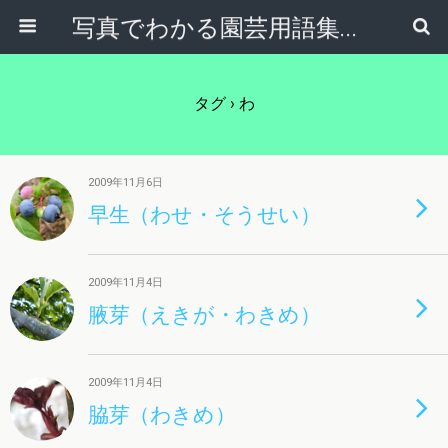
写真でわかる園芸用語集｜見て納得！かんたんガーデニング用語辞典
タグ › わ
2009年11月6日
早生（わせ・そうせい）
2009年11月4日
腋芽（えきが・わきめ）
2009年11月4日
脇芽（わきめ）