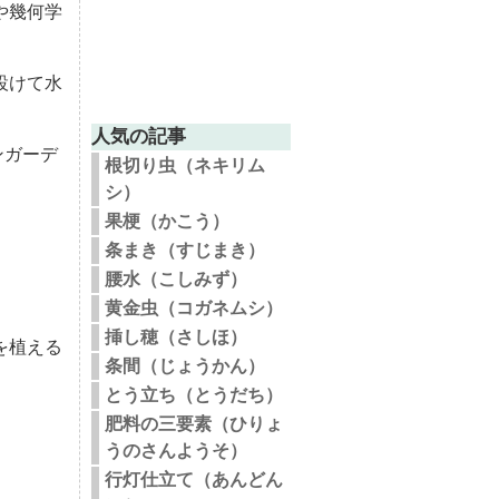
や幾何学
設けて水
人気の記事
ンガーデ
根切り虫（ネキリム
シ）
果梗（かこう）
条まき（すじまき）
腰水（こしみず）
黄金虫（コガネムシ）
挿し穂（さしほ）
を植える
条間（じょうかん）
とう立ち（とうだち）
肥料の三要素（ひりょ
うのさんようそ）
行灯仕立て（あんどん