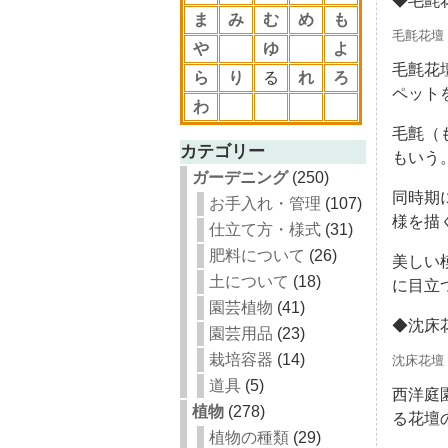
◆毛氈
ま
み
む
め
も
毛氈花壇
や
ゆ
よ
毛氈花
ら
り
る
れ
ろ
ペット
わ
毛氈（
カテゴリー
もいう
ガーデニング
(250)
同時期
お手入れ・管理
(107)
様を描
仕立て方・様式
(31)
肥料について
(26)
美しい
土について
(18)
に目立
園芸植物
(41)
◆沈床
園芸用品
(23)
栽培容器
(14)
沈床花壇
道具
(5)
西洋庭
植物
(278)
る花壇
植物の種類
(29)