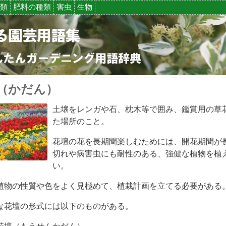
類
肥料の種類
害虫
生物
（かだん）
土壌をレンガや石、枕木等で囲み、鑑賞用の草
た場所のこと。
花壇の花を長期間楽しむためには、開花期間が
切れや病害虫にも耐性のある、強健な植物を植
い。
植物の性質や色をよく見極めて、植栽計画を立てる必要がある
な花壇の形式には以下のものがある。