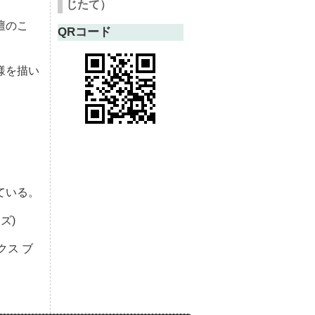
じたて）
壇のこ
QRコード
様を描い
ている。
ズ)
ックス ブ