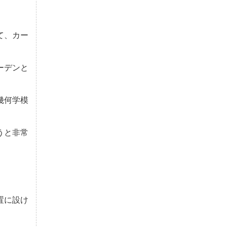
て、カー
ーデンと
幾何学模
うと非常
置に設け