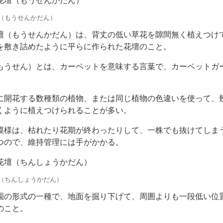
花壇（もうせんかだん）
（もうせんかだん）
壇（もうせんかだん）は、背丈の低い草花を隙間無く植えつけ
を敷き詰めたように平らに作られた花壇のこと。
もうせん）とは、カーペットを意味する言葉で、カーペットガ
。
に開花する数種類の植物、または同じ植物の色違いを使って、
くように植えつけられることが多い。
模様は、枯れたり花期が終わったりして、一株でも抜けてしま
つので、維持管理には手がかかる。
花壇（ちんしょうかだん）
（ちんしょうかだん）
園の形式の一種で、地面を掘り下げて、周囲よりも一段低い位
のこと。