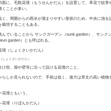
斜面に、毛氈花壇（もうせんかだん）を設置して、草花で紋章
描くことが多い。
低く、周囲からの雨水が溜まりやすい形状のため、中央に池を
を栽培することもある。
んでいることから サンクガーデン（sunk garden）、サンク
nkun garden）とも呼ばれる。
花壇（しょくさいかだん）
（しょくさいかだん）
生け垣、堀や壁等に沿って設ける花壇のこと。
からしか見られないので、手前は低く、後方は草丈の高い植物
。
ー花壇ともいう。
ン花壇（りぼんかだん）