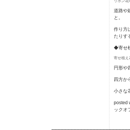
リボン花
道路や
と。
作り方
たりす
◆寄せ
寄せ植え
円形や
四方か
小さな
poste
ックオフ