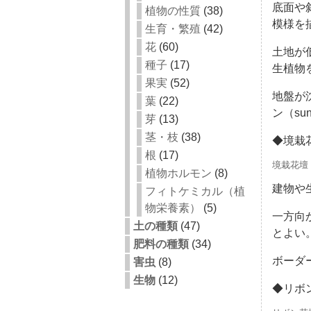
底面や
植物の性質
(38)
模様を
生育・繁殖
(42)
花
(60)
土地が
種子
(17)
生植物
果実
(52)
地盤が沈
葉
(22)
ン（su
芽
(13)
茎・枝
(38)
◆境栽
根
(17)
境栽花壇
植物ホルモン
(8)
建物や
フィトケミカル（植
物栄養素）
(5)
一方向
土の種類
(47)
とよい
肥料の種類
(34)
ボーダ
害虫
(8)
生物
(12)
◆リボ