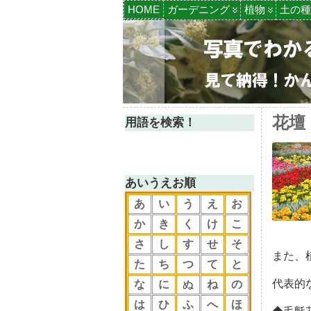
HOME
ガーデニング
植物
土の種
花壇
用語を検索！
あいうえお順
あ
い
う
え
お
か
き
く
け
こ
さ
し
す
せ
そ
また、
た
ち
つ
て
と
代表的
な
に
ぬ
ね
の
は
ひ
ふ
へ
ほ