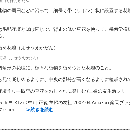
壇（りぼんかだん）
建物の周囲などに沿って、細長く帯（リボン）状に設置する花
は毛氈花壇とほぼ同じで、背丈の低い草花を使って、幾何学模
る。
植え花壇（よせうえかだん）
花壇（よせうえかだん）
四角形の花壇に、様々な植物を植えつけた花壇のこと。
ら見て楽しめるように、中央の部分が高くなるように植栽され
花壇作り―四季の草花をおしゃれに楽しむ (主婦の友生活シリー
d with ヨメレバ 中山 正範 主婦の友社 2002-04 Amazon 楽天ブ
 e-hon …
≫続きを読む