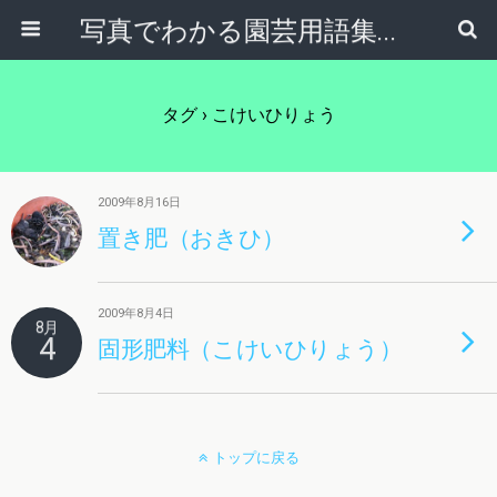
写真でわかる園芸用語集｜見て納得！かんたんガーデニング用語辞典
タグ › こけいひりょう
2009年8月16日
置き肥（おきひ）
2009年8月4日
8月
4
固形肥料（こけいひりょう）
トップに戻る